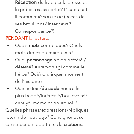
Réception
 du livre par la presse et 
le pubic à sa sa sortie? L'auteur a-t-
il commenté son texte (traces de 
ses brouillons? Interviews? 
Correspondance?)
PENDANT 
la lecture
: 
Quels 
mots 
compliqués? Quels 
mots drôles ou marquants? 
Quel 
personnage 
a-t-on préféré / 
détesté? Aurait-on agi comme le 
héros? Oui/non, à quel moment 
de l'histoire? 
Quel extrait/
épisode
 nous a le 
plus frappé/intéressé/bouleversé/ 
ennuyé, même et pourquoi ?
Quelles phrases/expressions/répliques 
retenir de l'ouvrage? Consigner et se 
constituer un répertoire de 
citations
.