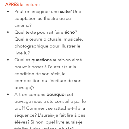
APRÈS 
la lecture
: 
Peut-on imaginer une 
suite
? Une 
adaptation au théâtre ou au 
cinéma? 
Quel texte pourrait faire 
écho
? 
Quelle œuvre picturale, musicale, 
photographique pour illustrer le 
livre lu? 
Quelles 
questions 
aurait-on aimé 
pouvoir poser à l'auteur (sur la 
condition de son récit, la 
composition ou l'écriture de son 
ouvrage)? 
A-t-on compris 
pourquoi
 cet 
ouvrage nous a été conseillé par le 
prof? Comment se rattache-t-il à la 
séquence? L'aurais-je fait lire à des 
élèves? Si non, quel livre aurais-je 
fait lire à des lycéens, plutôt? 