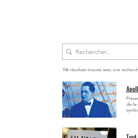
106 résultats trouvés avec une recherc
Apoll
Présen
de-la
symbol
"Zone"
étude
étude
du "Pont Mi
Tout 