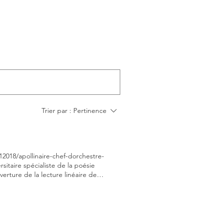
Trier par :
Pertinence
12018/apollinaire-chef-dorchestre-
aire spécialiste de la poésie
erture de la lecture linéaire de
one", poème liminaire du recueil:
linéaire ouverture de conclusion
Anthologie préparatoire à l'étude