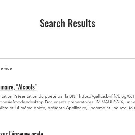
Search Results
he vide
inaire, "Alcools"
tation Présentation du poète par la BNF https://gallica.bnf.fr/blog/061
-poesie?mode=desktop Documents préparatoires JM MAULPOIX, universit
iste et lui-même poète, présente Apollinaire, l'homme et l'oeuvre. (ouv
: La ville de Paris en poésie chez J.Prévert, J.Réda et JM.Maulpoix. "Z
 complète approche du poème sous l'angle modernité poétique? étude 
 grammaticale (les subordonnées relatives) Le tempus fugit en poésie. 
rabeau" et retour sur un reste symboliste chez Apollninaire: le culte de la mélancolie Penser la
sur l'épreuve orale