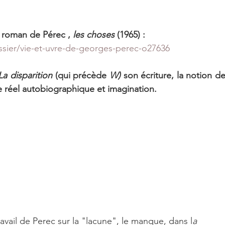
 roman de Pérec , 
les choses
 (1965) :
ossier/vie-et-uvre-de-georges-perec-o27636
La disparition
 (qui précède 
W)
 son écriture, la notion de
re réel autobiographique et imagination.
ravail de Perec sur la "lacune", le manque, dans l
a 