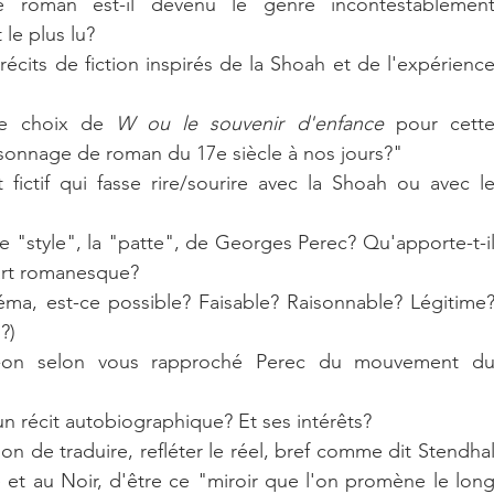
e roman est-il devenu le genre incontestablement
 le plus lu?
écits de fiction inspirés de la Shoah et de l'expérience
le choix de 
W ou le souvenir d'enfance 
pour cette
rsonnage de roman du 17e siècle à nos jours?"
 fictif qui fasse rire/sourire avec la Shoah ou avec le
 "style", la "patte", de Georges Perec? Qu'apporte-t-il
'art romanesque?
ma, est-ce possible? Faisable? Raisonnable? Légitime?
?)
-t-on selon vous rapproché Perec du mouvement du
'un récit autobiographique? Et ses intérêts?
on de traduire, refléter le réel, bref comme dit Stendhal
et au Noir, d'être ce "miroir que l'on promène le long