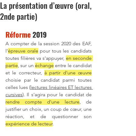
La présentation d’œuvre (oral,
2nde partie)
Réforme
 2019
A compter de la session 2020 des EAF, 
l'
épreuve orale
 pour tous les candidats 
toutes filières va s'appuyer, 
en seconde 
partie
, sur un 
échange
 entre le candidat 
et le correcteur, 
à partir d'une œuvre
choisie par le candidat parmi toutes 
celles lues (
lectures linéaires ET lectures 
cursives
). Il s'agira pour le candidat de 
rendre compte d'une lecture
, de 
justifier un choix, un coup de cœur, une 
réaction, et de questionner son 
expérience de lecteur
. 