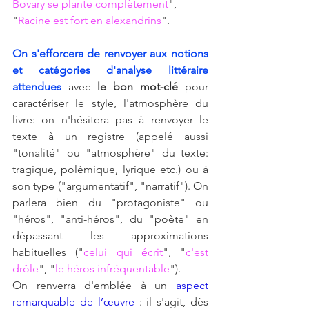
Bovary se plante complètement
", 
"
Racine est fort en alexandrins
". 
On s'efforcera de renvoyer aux notions 
et catégories d'analyse littéraire 
attendues
 avec 
le bon mot-clé
 pour 
caractériser le style, l'atmosphère du 
livre: on n'hésitera pas à renvoyer le 
texte à un registre (appelé aussi 
"tonalité" ou "atmosphère" du texte: 
tragique, polémique, lyrique etc.) ou à 
son type ("argumentatif", "narratif"). On 
parlera bien du "protagoniste" ou 
"héros", "anti-héros", du "poète" en 
dépassant les approximations 
habituelles ("
celui qui écrit
", "
c'est 
drôle
", "
le héros infréquentable
"). 
On renverra d'emblée à un 
aspect 
remarquable de l’œuvre
 : il s'agit, dès 