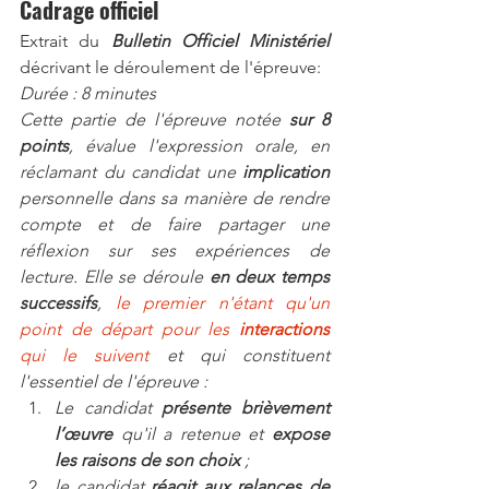
Cadrage officiel
Extrait du 
Bulletin Officiel Ministériel
décrivant le déroulement de l'épreuve:
Durée : 8 minutes
Cette partie de l'épreuve notée 
sur 8 
points
, évalue l'expression orale, en 
réclamant du candidat une 
implication 
personnelle dans sa manière de rendre 
compte et de faire partager une 
réflexion sur ses expériences de 
lecture. Elle se déroule 
en deux temps 
successifs
, 
le premier n'étant qu'un 
point de départ pour les 
interactions
qui le suivent
 et qui constituent 
l'essentiel de l'épreuve :
Le candidat 
présente brièvement 
l’œuvre
 qu'il a retenue et 
expose 
les raisons de son choix
;
le candidat 
réagit aux relances de 