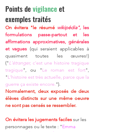
Points de 
vigilance 
et 
exemples traités
On évitera "le résumé
 wikipédia",
 les 
formulations passe-partout et les 
affirmations approximatives, générales 
et vagues
 (qui seraient applicables à 
quasiment toutes les œuvres!) 
("
L'étranger,
 c'est une histoire tragique 
tragique
", ou "
Le roman est fort
", 
"
L'histoire est très actuelle, parce que la 
guerre ça existe encore.
").
Normalement, deux exposés de deux 
élèves distincts sur une même oeuvre 
ne sont pas censés se ressembler.
On évitera les jugements faciles
 sur les 
personnages ou le texte : "
Emma 