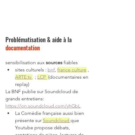
Problématisation & aide à la 
documentation
sensibilisation aux 
sources 
fiables
sites culturels : 
bnf
, 
france culture
 , 
ARTE tv 
  ; 
LCP 
(documentaires en 
replay)
La BNF publie sur Soundcloud de 
grands entretiens: 
https://on.soundcloud.com/yhGbL
La Comédie française aussi bien 
présente sur 
Soundcloud
que 
Youtube propose débats, 
captations de pièce, lectures de 