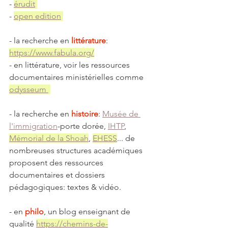
- 
érudit
- 
open edition
- la recherche en 
littérature
: 
https://www.fabula.org/
- en littérature, voir les ressources 
documentaires ministérielles comme 
odysseum 
- la recherche en 
histoire
: 
Musée de 
l'immigration
-porte dorée, 
IHTP
, 
Mémorial de la Shoah
, 
EHESS
... de 
nombreuses structures académiques 
proposent des ressources 
documentaires et dossiers 
pédagogiques: textes & vidéo.
- en 
philo
, un blog enseignant de 
qualité 
https://chemins-de-