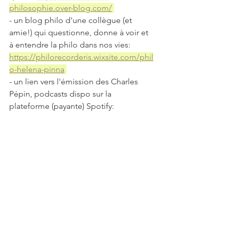
philosophie.over-blog.com/
- un blog philo d'une collègue (et 
amie!) qui questionne, donne à voir et 
à entendre la philo dans nos vies: 
https://philorecorderis.wixsite.com/phil
o-helena-pinna
- un lien vers l'émission des Charles 
Pépin, podcasts dispo sur la 
plateforme (payante) Spotify: 