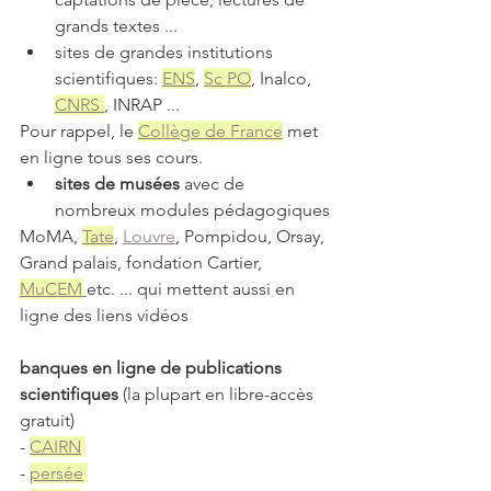
grands textes ... 
sites de grandes institutions 
scientifiques: 
ENS
, 
Sc PO
, Inalco, 
CNRS 
, INRAP ...
Pour rappel, le 
Collège de France
 met 
en ligne tous ses cours.
sites de musées
 avec de 
nombreux modules pédagogiques
MoMA, 
Tate
, 
Louvre
, Pompidou, Orsay, 
Grand palais, fondation Cartier, 
MuCEM
etc. ... qui mettent aussi en 
ligne des liens vidéos
banques en ligne de publications 
scientifiques
 (la plupart en libre-accès 
gratuit)
- 
CAIRN
- 
persée