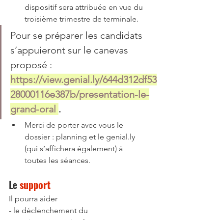
dispositif sera attribuée en vue du 
troisième trimestre de terminale.
Pour se préparer les candidats 
s’appuieront sur le canevas 
proposé : 
https://view.genial.ly/644d312df53
28000116e387b/presentation-le-
grand-oral
. 
Merci de porter avec vous le 
dossier : planning et le genial.ly 
(qui s’affichera également) à 
toutes les séances.
Le 
support 
Il pourra aider
- le déclenchement du 