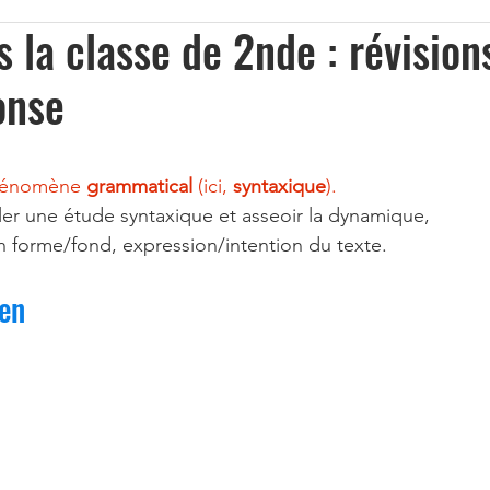
 la classe de 2nde : révision
onse
hénomène 
grammatical
 (ici, 
syntaxique
).
ler une étude syntaxique et asseoir la dynamique, 
ien forme/fond, expression/intention du texte.
en