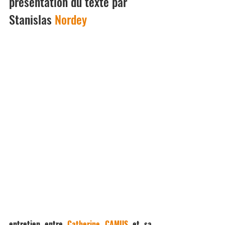
présentation du texte par 
Stanislas 
Nordey
entretien entre 
Catherine CAMUS
 et sa 