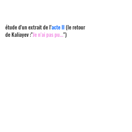
étude d'un extrait de l'
acte II
 (le retour 
de Kaliayev :"
Je n'ai pas pu...
")